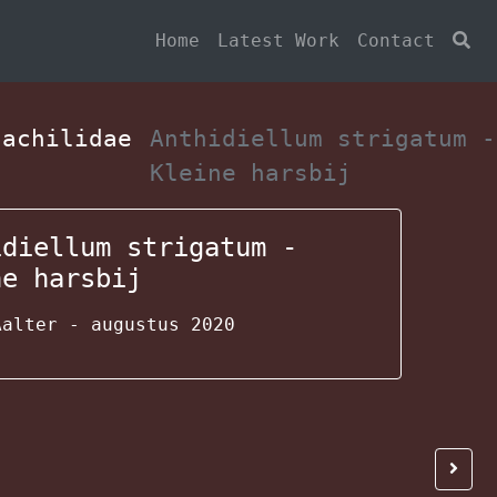
Home
Latest Work
Contact
gachilidae
Anthidiellum strigatum -
Kleine harsbij
idiellum strigatum -
ne harsbij
Aalter - augustus 2020