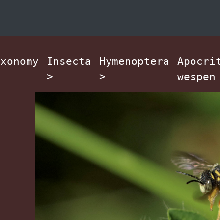
axonomy
Insecta
Hymenoptera
Apocri
>
>
wespen