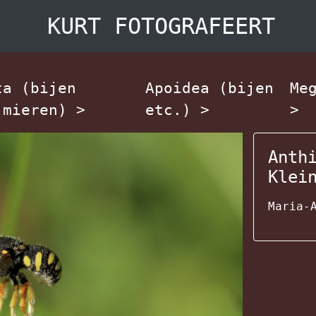
KURT FOTOGRAFEERT
ta (bijen
Apoidea (bijen
Me
 mieren)
>
etc.)
>
>
Anth
Klei
Maria-