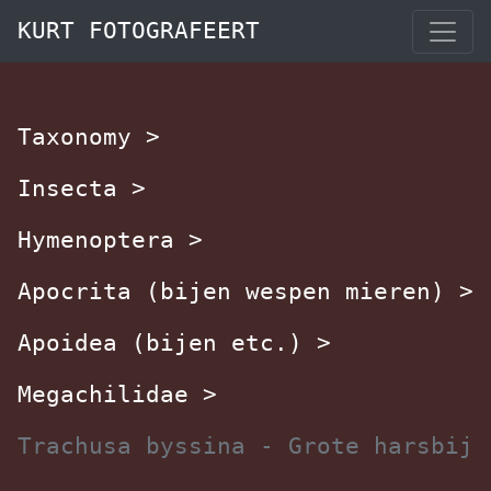
KURT FOTOGRAFEERT
Taxonomy
>
Insecta
>
Hymenoptera
>
Apocrita (bijen wespen mieren)
>
Apoidea (bijen etc.)
>
Megachilidae
>
Trachusa byssina - Grote harsbij