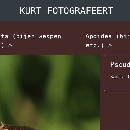
KURT FOTOGRAFEERT
ita (bijen wespen
Apoidea (bi
n)
>
etc.)
>
Pseu
Santa 