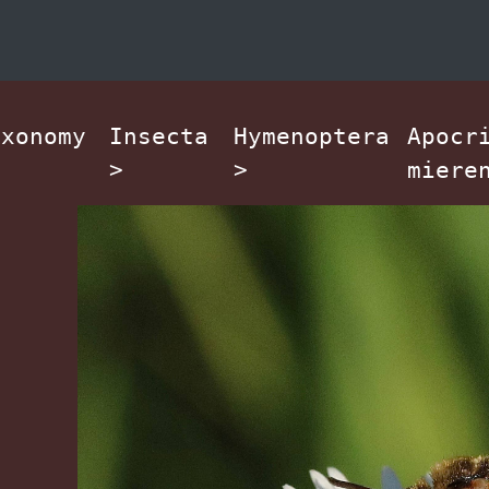
axonomy
Insecta
Hymenoptera
Apocr
>
>
miere