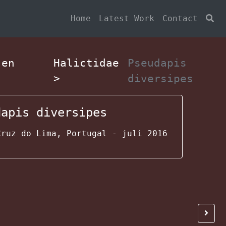
Home
Latest Work
Contact
jen
Halictidae
Pseudapis
>
diversipes
dapis diversipes
Cruz do Lima, Portugal - juli 2016