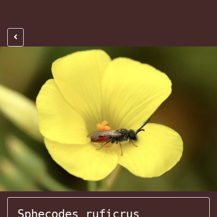
Sphecodes ruficrus