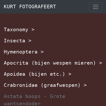
KURT FOTOGRAFEERT
Taxonomy
>
Insecta
>
Hymenoptera
>
Apocrita (bijen wespen mieren)
>
Apoidea (bijen etc.)
>
Crabronidae (graafwespen)
>
Astata boops - Grote
wantsendoder