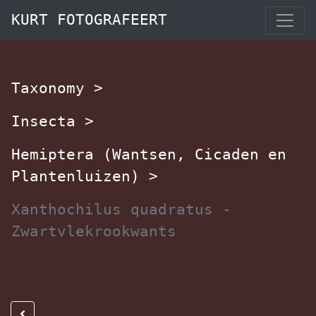
KURT FOTOGRAFEERT
Taxonomy
>
Insecta
>
Hemiptera (Wantsen, Cicaden en
Plantenluizen)
>
Xanthochilus quadratus -
Zwartvlekrookwants