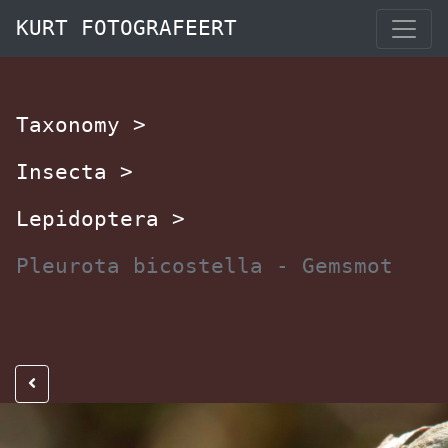
KURT FOTOGRAFEERT
Taxonomy
>
Insecta
>
Lepidoptera
>
Pleurota bicostella - Gemsmot